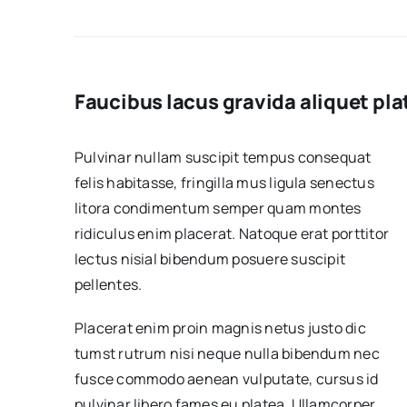
Faucibus lacus gravida aliquet pla
Pulvinar nullam suscipit tempus consequat
felis habitasse, fringilla mus ligula senectus
litora condimentum semper quam montes
ridiculus enim placerat. Natoque erat porttitor
lectus nisial bibendum posuere suscipit
pellentes.
Placerat enim proin magnis netus justo dic
tumst rutrum nisi neque nulla bibendum nec
fusce commodo aenean vulputate, cursus id
pulvinar libero fames eu platea. Ullamcorper