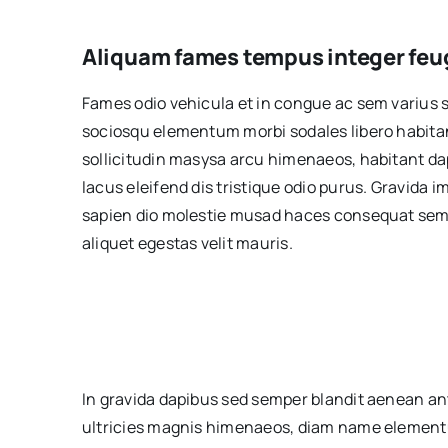
Aliquam fames tempus integer feug
Fames odio vehicula et in congue ac sem varius 
sociosqu elementum morbi sodales libero habitan
sollicitudin masysa arcu himenaeos, habitant dap
lacus eleifend dis tristique odio purus. Gravida
sapien dio molestie musad haces consequat sem 
aliquet egestas velit mauris.
In gravida dapibus sed semper blandit aenean an
ultricies magnis himenaeos, diam name
elementu