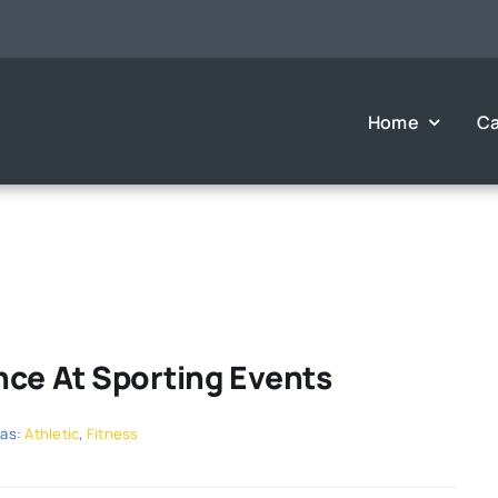
Home
Ca
nce At Sporting Events
tas:
Athletic
,
Fitness