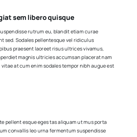
iat sem libero quisque
suspendisse rutrum eu, blandit etiam curae
t sed. Sodales pellentesque vel ridiculus
ibus praesent laoreet risus ultrices vivamus,
 imperdiet magnis ultricies accumsan placerat nam
vitae at cum enim sodales tempor nibh augue est
te pellent esque eges tas aliquam ut mus porta
m convallis leo urna fermentum suspendisse