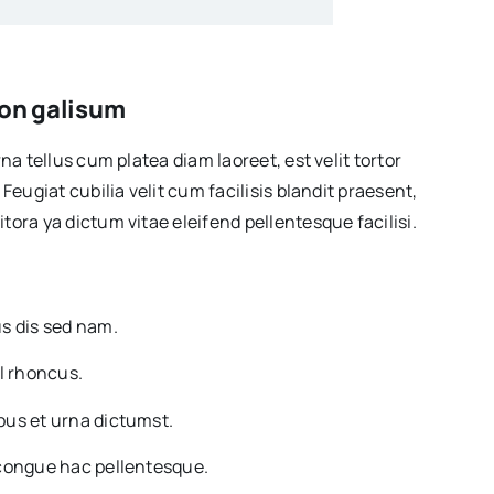
 non galisum
na tellus cum platea diam laoreet, est velit tortor
Feugiat cubilia velit cum facilisis blandit praesent,
ora ya dictum vitae eleifend pellentesque facilisi.
s dis sed nam.
l rhoncus.
us et urna dictumst.
congue hac pellentesque.