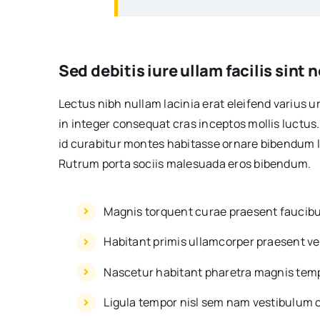
Sed debitis iure ullam facilis sint
Lectus nibh nullam lacinia erat eleifend varius ur
in integer consequat cras inceptos mollis luctus. 
id curabitur montes habitasse ornare bibendum lit
Rutrum porta sociis malesuada eros bibendum.
Magnis torquent curae praesent faucibu
Habitant primis ullamcorper praesent ve
Nascetur habitant pharetra magnis temp
Ligula tempor nisl sem nam vestibulum 