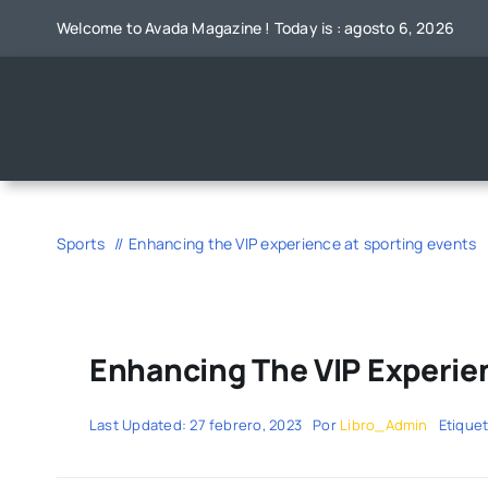
Saltar
Welcome to Avada Magazine ! Today is : agosto 6, 2026
al
contenido
Sports
Enhancing the VIP experience at sporting events
Enhancing The VIP Experie
Last Updated: 27 febrero, 2023
Por
Libro_Admin
Etique